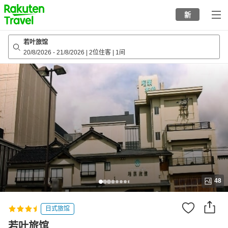
to
新
top
page
若叶旅馆
20/8/2026
-
21/8/2026
|
2位住客
|
1间
48
日式旅馆
若叶旅馆