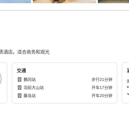
质酒店。适合商务和观光
交通
鶴冈站
步行
21
分钟
羽前大山站
开车
17
分钟
藤岛站
开车
20
分钟