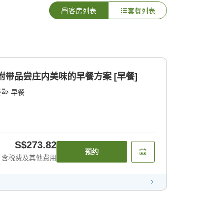
客房列表
套餐列表
附带品尝庄内美味的早餐方案 [早餐]
餐
早餐
S$273.82
预约
含税费及其他费用