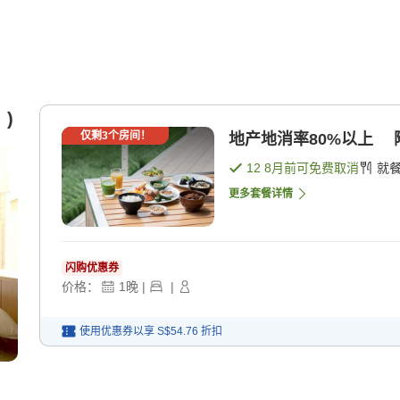
）)
仅剩
3
个房间！
地产地消率80%以上 
12 8月
前可免费取消
就
更多套餐详情
闪购优惠券
价格：
1
晚
|
|
使用优惠券以享
S$54.76
折扣