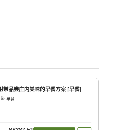
附带品尝庄内美味的早餐方案 [早餐]
餐
早餐
S$387.51