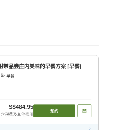
附带品尝庄内美味的早餐方案 [早餐]
餐
早餐
S$484.95
预约
含税费及其他费用