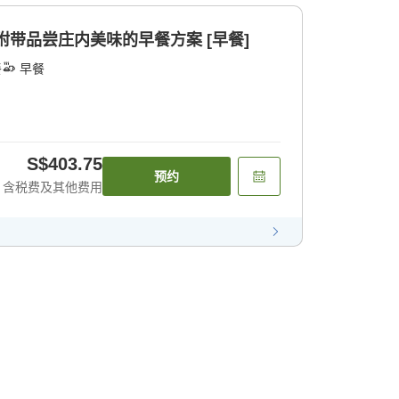
附带品尝庄内美味的早餐方案 [早餐]
餐
早餐
S$403.75
预约
含税费及其他费用