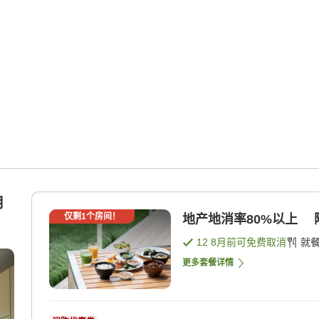
用
仅剩
1
个房间！
地产地消率80%以上 
12 8月
前可免费取消
就
更多套餐详情