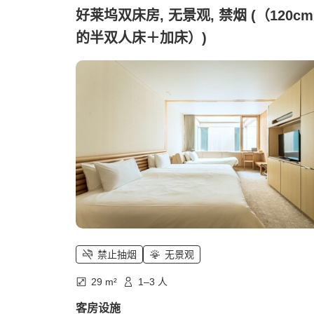
好莱坞双床房, 无景观, 禁烟 (（120c
的半双人床＋加床）)
禁止抽烟
无景观
29 m²
1–3 人
客房设施