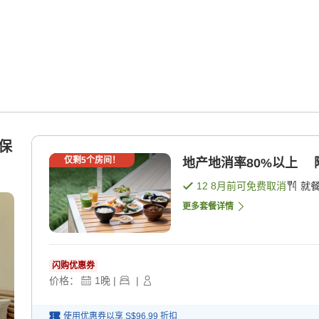
观保
仅剩
5
个房间！
地产地消率80%以上 
12 8月
前可免费取消
就
更多套餐详情
闪购优惠券
价格：
1
晚
|
|
使用优惠券以享
S$96.99
折扣