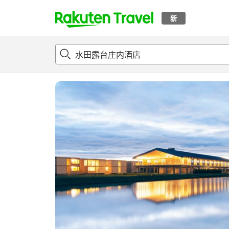
新
t
概况
客房及住宿套餐
评论
亮点
设施
o
p
P
a
g
e
_
s
e
a
r
c
h