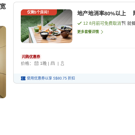
m宽
仅剩
5
个房间！
地产地消率80%以上 
12 8月
前可免费取消
就
更多套餐详情
闪购优惠券
价格：
1
晚
|
|
使用优惠券以享
S$80.75
折扣