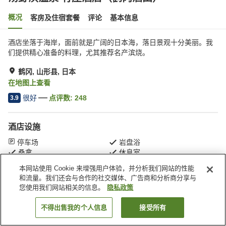
概况
客房及住宿套餐
评论
基本信息
酒店坐落于海岸，面前就是广阔的日本海，落日景观十分美丽。我
们提供精心准备的料理，尤其推荐名产滨烧。
鹤冈, 山形县, 日本
在地图上查看
很好
点评数:
248
3.9
酒店设施
停车场
岩盘浴
桑拿
休息室
本网站使用 Cookie 来增强用户体验，并分析我们网站的性能
和流量。我们还会与合作的社交媒体、广告商和分析商分享与
首页
日本
山形县
鹤冈
汤野滨温泉 竹屋酒店（鹤冈酒田）
您使用我们网站相关的信息。
隐私政策
不得出售我的个人信息
接受所有
搜索客房