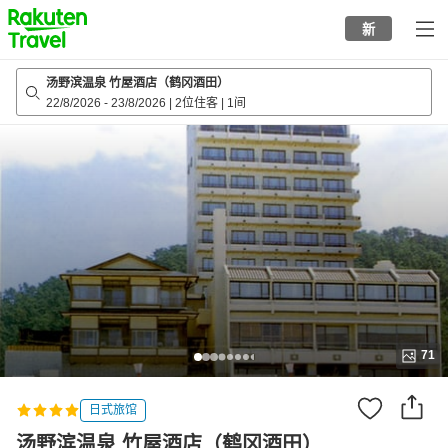
to
新
top
page
汤野滨温泉 竹屋酒店（鹤冈酒田）
22/8/2026
-
23/8/2026
|
2位住客
|
1间
71
日式旅馆
汤野滨温泉 竹屋酒店（鹤冈酒田）