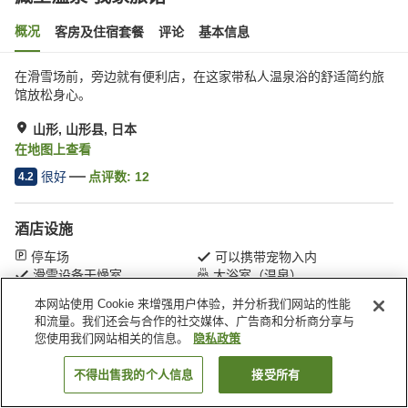
概况
客房及住宿套餐
评论
基本信息
在滑雪场前，旁边就有便利店，在这家带私人温泉浴的舒适简约旅
馆放松身心。
山形, 山形县, 日本
在地图上查看
很好
点评数:
12
4.2
酒店设施
停车场
可以携带宠物入内
滑雪设备干燥室
大浴室（温泉）
本网站使用 Cookie 来增强用户体验，并分析我们网站的性能
和流量。我们还会与合作的社交媒体、广告商和分析商分享与
首页
日本
山形县
山形
藏王温泉 我家旅馆
您使用我们网站相关的信息。
隐私政策
不得出售我的个人信息
接受所有
搜索客房