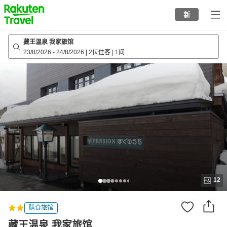
to
新
top
page
藏王温泉 我家旅馆
23/8/2026
-
24/8/2026
|
2位住客
|
1间
12
膳食旅馆
藏王温泉 我家旅馆