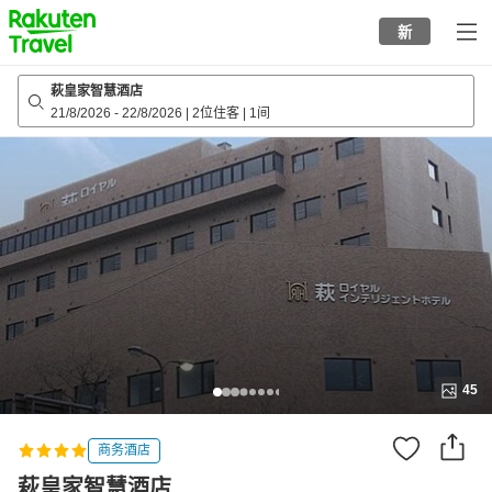
to
新
top
page
萩皇家智慧酒店
21/8/2026
-
22/8/2026
|
2位住客
|
1间
45
商务酒店
萩皇家智慧酒店