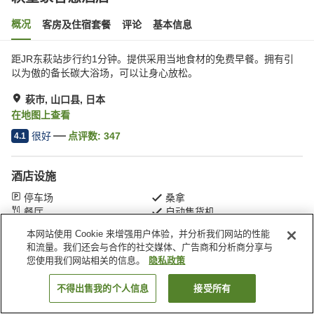
概况
客房及住宿套餐
评论
基本信息
距JR东萩站步行约1分钟。提供采用当地食材的免费早餐。拥有引
以为傲的备长碳大浴场，可以让身心放松。
萩市, 山口县, 日本
在地图上查看
很好
点评数:
347
4.1
酒店设施
停车场
桑拿
餐厅
自动售货机
本网站使用 Cookie 来增强用户体验，并分析我们网站的性能
和流量。我们还会与合作的社交媒体、广告商和分析商分享与
首页
日本
山口县
萩市
萩皇家智慧酒店
您使用我们网站相关的信息。
隐私政策
不得出售我的个人信息
接受所有
搜索客房