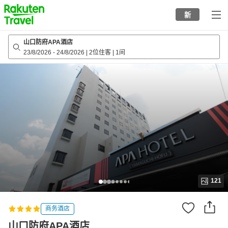
to
新
top
page
山口防府APA酒店
23/8/2026
-
24/8/2026
|
2位住客
|
1间
121
商务酒店
山口防府APA酒店