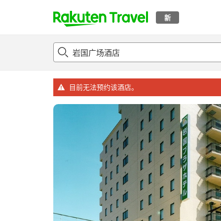
新
t
概况
客房及住宿套餐
评论
设施
o
p
P
a
目前无法预约该酒店。
g
e
_
s
e
a
r
c
h