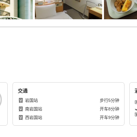
交通
岩国站
步行
5
分钟
南岩国站
开车
8
分钟
西岩国站
开车
9
分钟