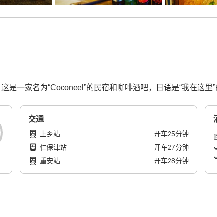
是一家名为“Coconeel”的民宿和咖啡酒吧，日语是“我在这里
交通
上乡站
开车
25
分钟
仁保津站
开车
27
分钟
重安站
开车
28
分钟