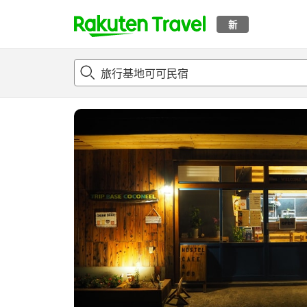
新
t
概况
客房及住宿套餐
评论
设施
o
p
P
a
g
e
_
s
e
a
r
c
h