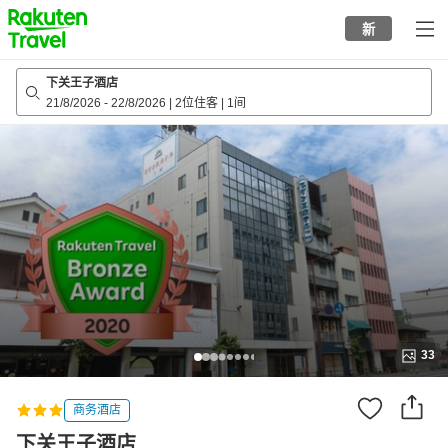
to
新
top
page
下关王子酒店
21/8/2026
-
22/8/2026
|
2位住客
|
1间
33
商务酒店
下关王子酒店