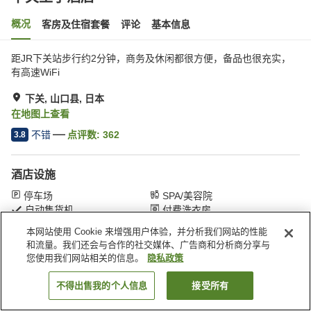
概况
客房及住宿套餐
评论
基本信息
距JR下关站步行约2分钟，商务及休闲都很方便，备品也很充实，
有高速WiFi
下关, 山口县, 日本
在地图上查看
不错
点评数:
362
3.8
酒店设施
停车场
SPA/美容院
自动售货机
付费洗衣房
本网站使用 Cookie 来增强用户体验，并分析我们网站的性能
和流量。我们还会与合作的社交媒体、广告商和分析商分享与
首页
日本
山口县
下关
下关王子酒店
您使用我们网站相关的信息。
隐私政策
不得出售我的个人信息
接受所有
搜索客房