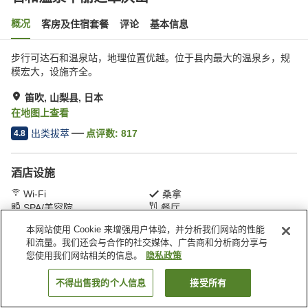
概况
客房及住宿套餐
评论
基本信息
步行可达石和温泉站，地理位置优越。位于县内最大的温泉乡，规
模宏大，设施齐全。
笛吹, 山梨县, 日本
在地图上查看
出类拔萃
点评数:
817
4.8
酒店设施
Wi-Fi
桑拿
SPA/美容院
餐厅
本网站使用 Cookie 来增强用户体验，并分析我们网站的性能
和流量。我们还会与合作的社交媒体、广告商和分析商分享与
首页
日本
山梨县
笛吹
石和温泉华丽之章庆山
您使用我们网站相关的信息。
隐私政策
不得出售我的个人信息
接受所有
搜索客房