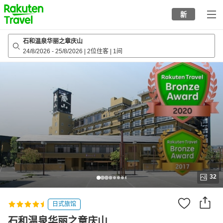
to
新
top
page
石和温泉华丽之章庆山
24/8/2026
-
25/8/2026
|
2位住客
|
1间
32
日式旅馆
石和温泉华丽之章庆山