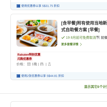
使用优惠券以享
S$31.75
折扣
[含早餐]附有使用当地
式自助餐方案 [早餐]
19 8月
前可免费取消
就
更多套餐详情
Rakuten特别优惠
闪购优惠券
价格：
1
晚
|
|
使用2张优惠券以享
S$44.81
折扣
显示其它
6
个计