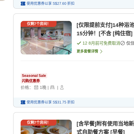
使用优惠券以享
S$27.60
折扣
仅剩
7
个房间！
[仅限提前支付]14种浴
15分钟！[不含 [纯住宿]
12 8月
前可免费取消
仅
更多套餐详情
Seasonal Sale
闪购优惠券
价格：
1
晚
|
|
使用优惠券以享
S$31.75
折扣
仅剩
7
个房间！
[含早餐]附有使用当地
式自助餐方案 [早餐]