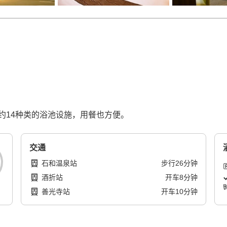
约14种类的浴池设施，用餐也方便。
交通
石和温泉站
步行
26
分钟
酒折站
开车
8
分钟
善光寺站
开车
10
分钟