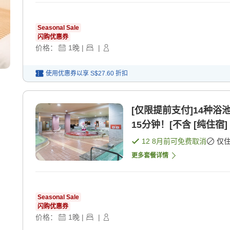
Seasonal Sale
闪购优惠券
价格：
1
晚
|
|
使用优惠券以享
S$27.60
折扣
[仅限提前支付]14种浴
15分钟！[不含 [纯住宿]
12 8月
前可免费取消
仅
更多套餐详情
Seasonal Sale
闪购优惠券
价格：
1
晚
|
|