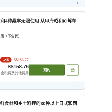
池和4种桑拿无限使用 从甲府昭和IC驾车
住宿（不含餐）
S$186.77
-
14
%
S$158.76
预约
含税费及其他费用
新鲜食材和乡土料理的30种以上日式和西