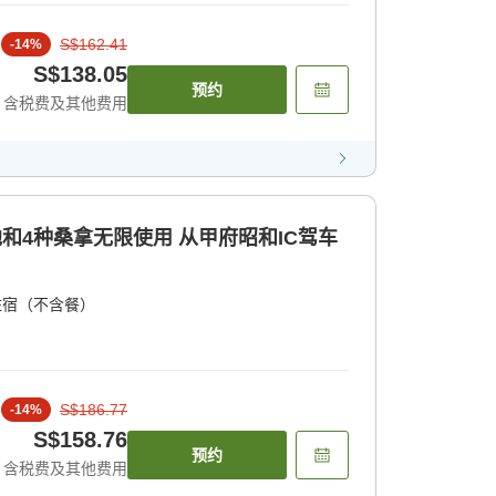
S$162.41
-
14
%
S$138.05
预约
含税费及其他费用
池和4种桑拿无限使用 从甲府昭和IC驾车
住宿（不含餐）
S$186.77
-
14
%
S$158.76
预约
含税费及其他费用