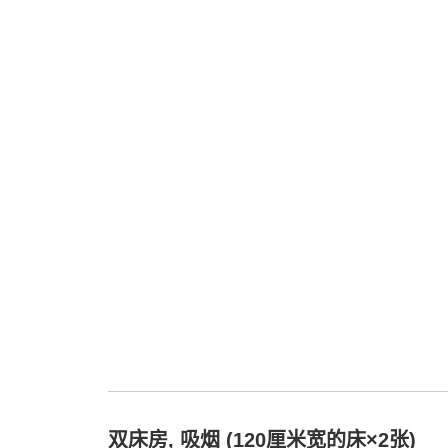
双床房, 吸烟 (120厘米宽的床×2张)