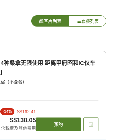
客房列表
套餐列表
和4种桑拿无限使用 距离甲府昭和IC仅车
]
住宿（不含餐）
S$162.41
-
14
%
S$138.05
预约
含税费及其他费用