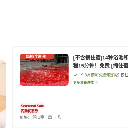
仅剩
7
个房间！
[不含餐住宿]14种浴池
程15分钟！免费 [纯住宿
19 8月
前可免费取消
仅
更多套餐详情
Seasonal Sale
闪购优惠券
价格：
1
晚
|
|