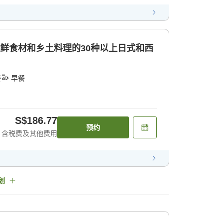
新鲜食材和乡土料理的30种以上日式和西
餐
早餐
S$186.77
预约
含税费及其他费用
划