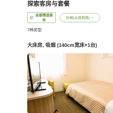
探索客房与套餐
全部筛选条
价格(从低到高)
件
7
种房型
大床房, 吸烟 (140cm宽床×1台)