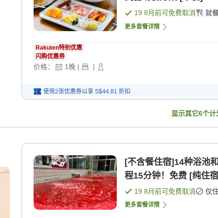
19 8月
前可免费取消
就
更多套餐详情
Rakuten特别优惠
闪购优惠券
价格：
1
晚
|
|
使用2张优惠券以享
S$44.81
折扣
显示其它
6
个计
[不含餐住宿]14种浴池
程15分钟！免费 [纯住宿
19 8月
前可免费取消
仅
更多套餐详情