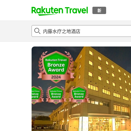
新
t
概况
客房及住宿套餐
评论
设施
o
p
P
a
g
e
_
s
e
a
r
c
h