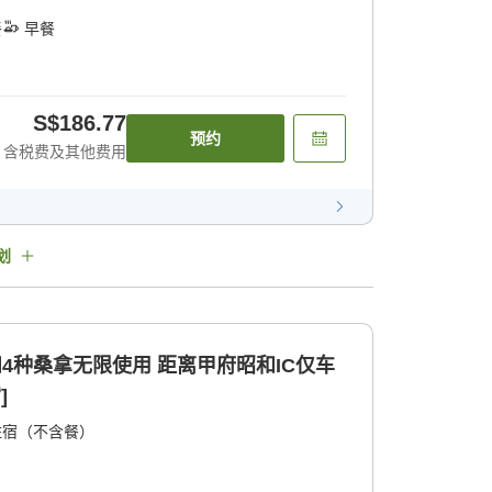
餐
早餐
S$186.77
预约
含税费及其他费用
划
和4种桑拿无限使用 距离甲府昭和IC仅车
]
住宿（不含餐）