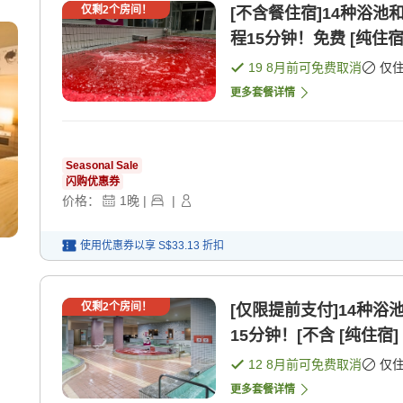
仅剩
2
个房间！
[不含餐住宿]14种浴池
程15分钟！免费 [纯住宿
19 8月
前可免费取消
仅
更多套餐详情
Seasonal Sale
闪购优惠券
价格：
1
晚
|
|
使用优惠券以享
S$33.13
折扣
仅剩
2
个房间！
[仅限提前支付]14种浴
15分钟！[不含 [纯住宿]
12 8月
前可免费取消
仅
更多套餐详情