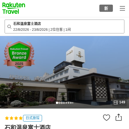
to
新
top
page
石和温泉富士酒店
22/8/2026
-
23/8/2026
|
2位住客
|
1间
149
日式旅馆
石和温泉富士酒店