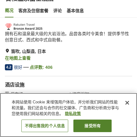
概况
客房及住宿套餐
评论
基本信息
拥有石和温泉最大级的大岩浴池。品尝各类时令美食！提供季节性
创意日式、西式和中式自助餐。
笛吹, 山梨县, 日本
在地图上查看
很好
点评数:
406
4.2
酒店设施
停车场
按摩浴缸
桑拿
SPA/美容院
本网站使用 Cookie 来增强用户体验，并分析我们网站的性能
和流量。我们还会与合作的社交媒体、广告商和分析商分享与
您使用我们网站相关的信息。
隐私政策
首页
日本
山梨县
笛吹
石和温泉富士酒店
不得出售我的个人信息
接受所有
搜索客房