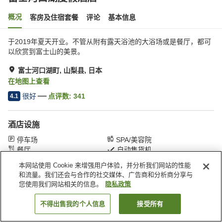
概况
客房及住宿套餐
评论
基本信息
于2019年夏天开业。不管从附有露天浴池的大浴场或是餐厅，都可
以欣赏到富士山的美景。
富士河口湖町, 山梨县, 日本
在地图上查看
很好
点评数:
341
4.1
酒店设施
停车场
SPA/美容院
餐厅
自动售货机
本网站使用 Cookie 来增强用户体验，并分析我们网站的性能
和流量。我们还会与合作的社交媒体、广告商和分析商分享与
首页
日本
山梨县
富士河口湖町
富士河口湖度假酒店
您使用我们网站相关的信息。
隐私政策
不得出售我的个人信息
接受所有
搜索客房