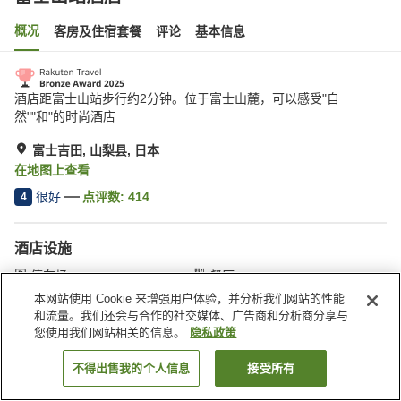
概况
客房及住宿套餐
评论
基本信息
酒店距富士山站步行约2分钟。位于富士山麓，可以感受"自
然""和"的时尚酒店
富士吉田, 山梨县, 日本
在地图上查看
很好
点评数:
414
4
酒店设施
停车场
餐厅
自动售货机
付费洗衣房
本网站使用 Cookie 来增强用户体验，并分析我们网站的性能
和流量。我们还会与合作的社交媒体、广告商和分析商分享与
您使用我们网站相关的信息。
隐私政策
首页
日本
山梨县
富士吉田
富士山站酒店
不得出售我的个人信息
接受所有
搜索客房