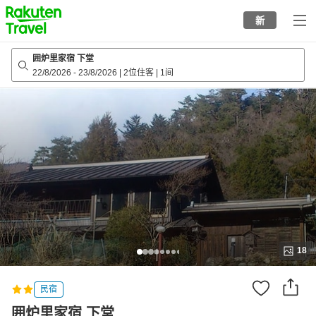
to
新
top
page
囲炉里家宿 下堂
22/8/2026
-
23/8/2026
|
2位住客
|
1间
18
民宿
囲炉里家宿 下堂