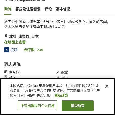
概况
客房及住宿套餐
评论
基本信息
酒店距小渊泽高速驾车约3分钟。这里让您放松身心，宽敞的房间，
活水温泉与桑拿还有季节料理可以品尝
北杜, 山梨县, 日本
在地图上查看
很好
点评数:
234
4
酒店设施
停车场
桑拿
餐厅
商店
本网站使用 Cookie 来增强用户体验，并分析我们网站的性能
和流量。我们还会与合作的社交媒体、广告商和分析商分享与
首页
日本
山梨县
北杜
小渊泽Spatio酒店
您使用我们网站相关的信息。
隐私政策
不得出售我的个人信息
接受所有
搜索客房