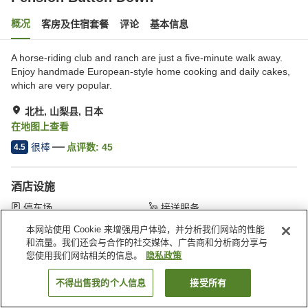
概况
客房及住宿套餐
评论
基本信息
A horse-riding club and ranch are just a five-minute walk away.
Enjoy handmade European-style home cooking and daily cakes,
which are very popular.
北杜, 山梨县, 日本
在地图上查看
很棒
点评数:
45
4.5
酒店设施
停车场
接送服务
出租滑雪板（双板）
本网站使用 Cookie 来增强用户体验，并分析我们网站的性能
和流量。我们还会与合作的社交媒体、广告商和分析商分享与
您使用我们网站相关的信息。
隐私政策
首页
日本
山梨县
北杜
Pension Button Down
不得出售我的个人信息
接受所有
搜索客房