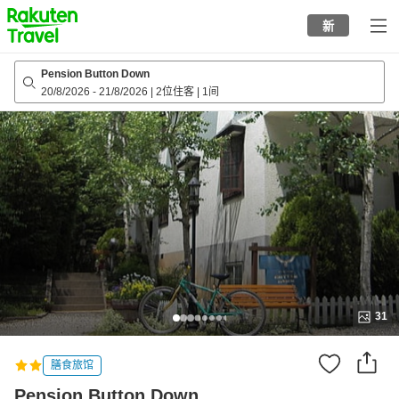
to
新
top
page
Pension Button Down
20/8/2026
-
21/8/2026
|
2位住客
|
1间
31
膳食旅馆
Pension Button Down