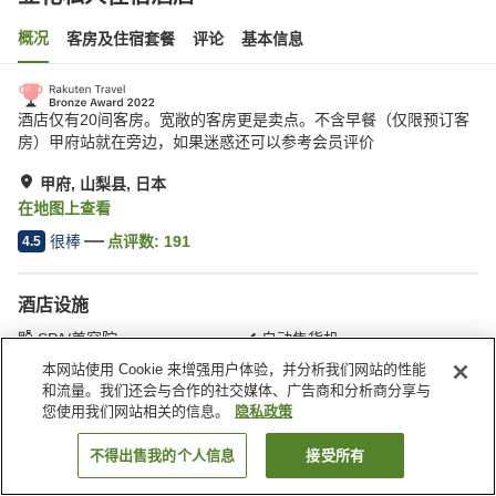
概况
客房及住宿套餐
评论
基本信息
酒店仅有20间客房。宽敞的客房更是卖点。不含早餐（仅限预订客
房）甲府站就在旁边，如果迷惑还可以参考会员评价
甲府, 山梨县, 日本
在地图上查看
很棒
点评数:
191
4.5
酒店设施
SPA/美容院
自动售货机
快递服务
洗衣服务
本网站使用 Cookie 来增强用户体验，并分析我们网站的性能
和流量。我们还会与合作的社交媒体、广告商和分析商分享与
您使用我们网站相关的信息。
隐私政策
首页
日本
山梨县
甲府
立花私人住宿酒店
不得出售我的个人信息
接受所有
搜索客房