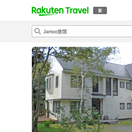
新
t
概况
客房及住宿套餐
评论
设施
o
p
P
a
g
e
_
s
e
a
r
c
h