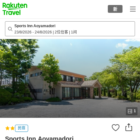
to
新
top
page
Sports Inn Aoyamadori
23/8/2026
-
24/8/2026
|
2位住客
|
1间
1
民宿
Sports Inn Aoyamadori