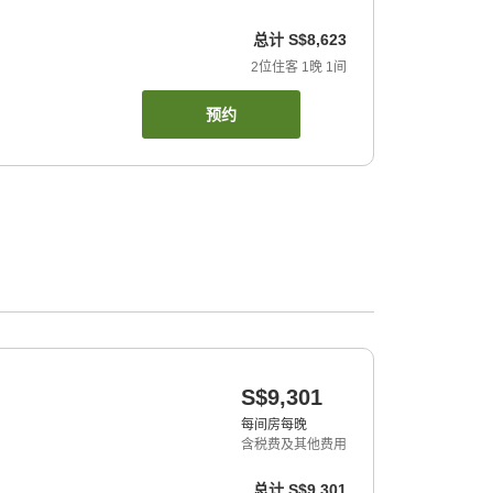
总计
S$8,623
2
位住客
1
晚
1
间
预约
S$9,301
每间房每晚
含税费及其他费用
总计
S$9,301