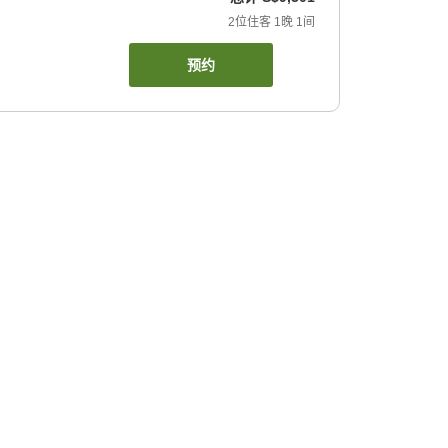
2
位住客
1
晚
1
间
预约