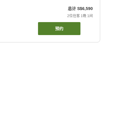
总计
S$6,590
2
位住客
1
晚
1
间
预约