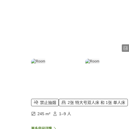
禁止抽烟
2张 特大号双人床 和 1张 单人床
245 m²
1–9 人
更多房间详情