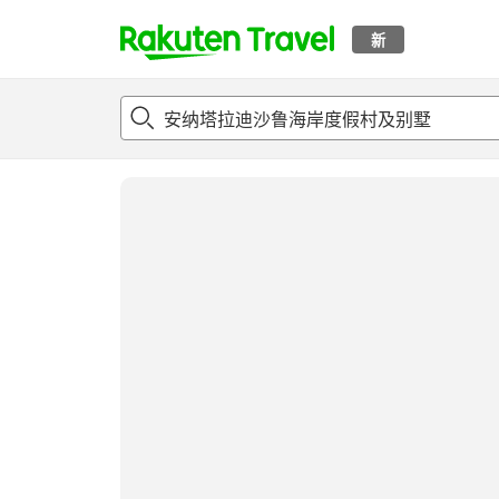
新
t
概况
客房及住宿套餐
评论
设施
o
p
P
a
g
e
_
s
e
a
r
c
h