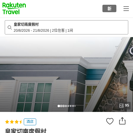
to
新
top
page
皇家切南度假村
20/8/2026
-
21/8/2026
|
2位住客
|
1间
95
酒店
皇家切南度假村