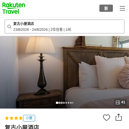
to
新
top
page
复古小屋酒店
23/8/2026
-
24/8/2026
|
2位住客
|
1间
41
小屋
复古小屋酒店