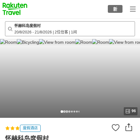
to
新
top
page
怀赫科岛度假村
20/8/2026
-
21/8/2026
|
2位住客
|
1间
96
度假酒店
怀赫科岛度假村