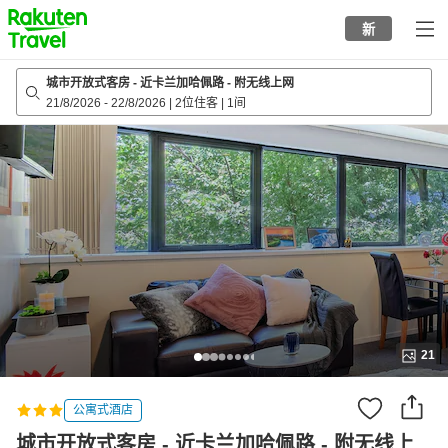
to
新
top
page
城市开放式客房 - 近卡兰加哈佩路 - 附无线上网
21/8/2026
-
22/8/2026
|
2位住客
|
1间
21
公寓式酒店
城市开放式客房 - 近卡兰加哈佩路 - 附无线上