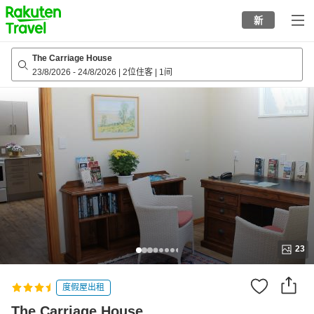
to
新
top
page
The Carriage House
23/8/2026
-
24/8/2026
|
2位住客
|
1间
23
度假屋出租
The Carriage House