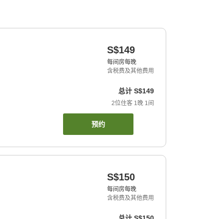
S$149
每间房每晚
含税费及其他费用
总计
S$149
2
位住客
1
晚
1
间
预约
S$150
每间房每晚
含税费及其他费用
总计
S$150