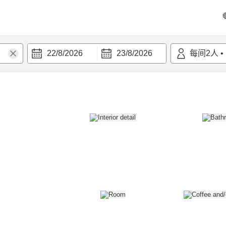
22/8/2026
23/8/2026
每间
2
人
•