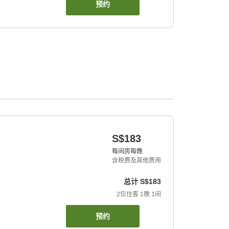
预约
S$183
每间房每晚
含税费及其他费用
总计
S$183
2
位住客
1
晚
1
间
预约