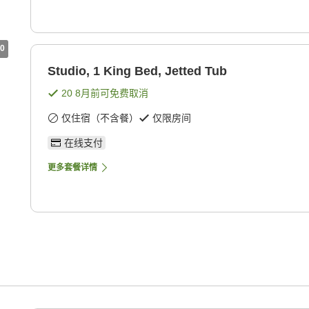
0
Studio, 1 King Bed, Jetted Tub
20 8月
前可免费取消
仅住宿（不含餐）
仅限房间
在线支付
更多套餐详情