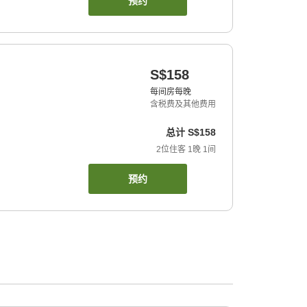
预约
S$158
每间房每晚
含税费及其他费用
总计
S$158
2
位住客
1
晚
1
间
预约