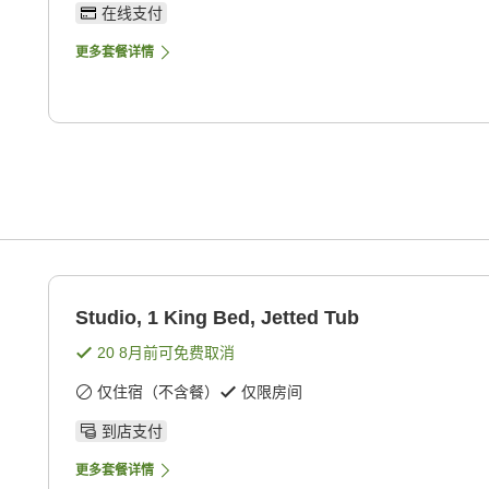
在线支付
更多套餐详情
Studio, 1 King Bed, Jetted Tub
20 8月
前可免费取消
仅住宿（不含餐）
仅限房间
到店支付
更多套餐详情