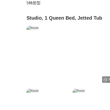
5
种房型
Studio, 1 Queen Bed, Jetted Tub
1