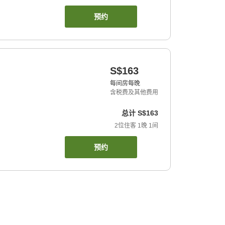
预约
S$163
每间房每晚
含税费及其他费用
总计
S$163
2
位住客
1
晚
1
间
预约