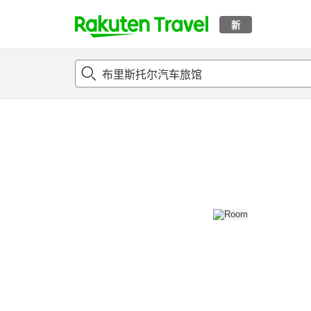
新
t
概况
客房及住宿套餐
评论
设施
o
p
P
a
g
e
_
s
e
a
r
c
h