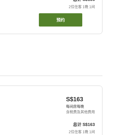
2
位住客
1
晚
1
间
预约
S$163
每间房每晚
含税费及其他费用
总计
S$163
2
位住客
1
晚
1
间