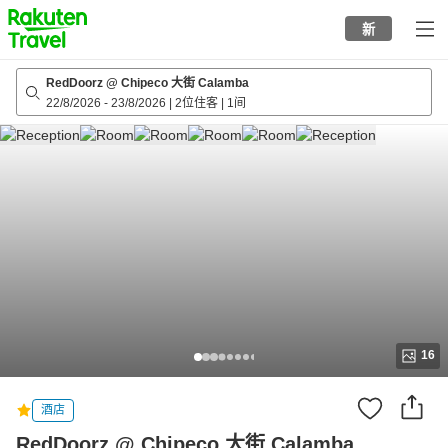
to
新
top
page
RedDoorz @ Chipeco 大街 Calamba
22/8/2026
-
23/8/2026
|
2位住客
|
1间
16
酒店
RedDoorz @ Chipeco 大街 Calamba