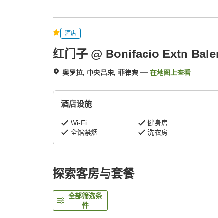
酒店
红门子 @ Bonifacio Extn Bale
奥罗拉, 中央吕宋, 菲律宾
在地图上查看
酒店设施
Wi-Fi
健身房
全馆禁烟
洗衣房
探索客房与套餐
全部筛选条
件