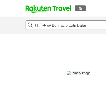
新
t
概况
客房及住宿套餐
评论
设施
o
p
P
a
g
e
_
s
e
a
r
c
h