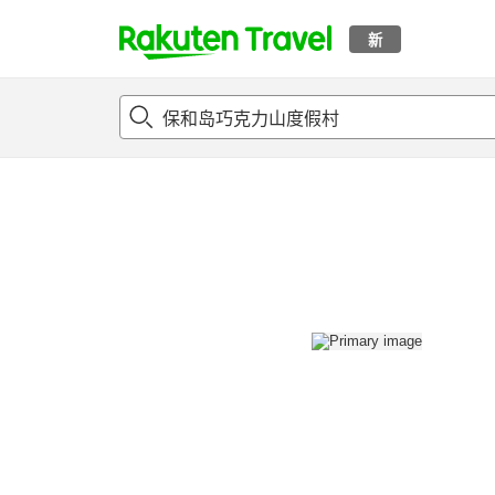
新
t
概况
客房及住宿套餐
评论
设施
o
p
P
a
g
e
_
s
e
a
r
c
h