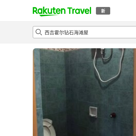
新
t
概况
客房及住宿套餐
评论
设施
o
p
P
a
g
e
_
s
e
a
r
c
h