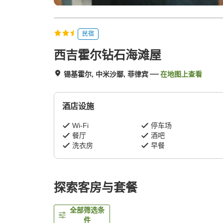
民宿
西吉霍尔钻石海滩屋
锡基霍尔, 中米沙鄢, 菲律宾
在地图上查看
酒店设施
Wi-Fi
停车场
餐厅
酒吧
洗衣房
早餐
探索客房与套餐
全部筛选条
件