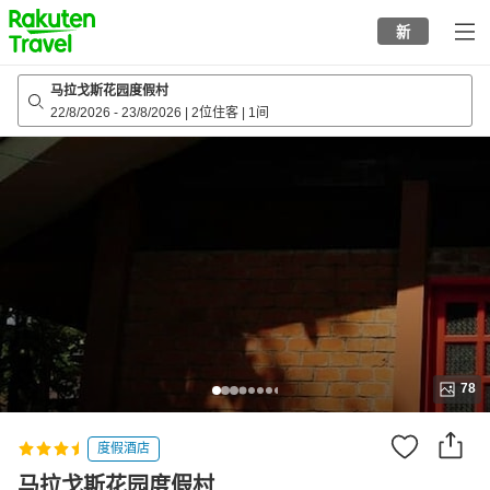
to
新
top
page
马拉戈斯花园度假村
22/8/2026
-
23/8/2026
|
2位住客
|
1间
78
度假酒店
马拉戈斯花园度假村