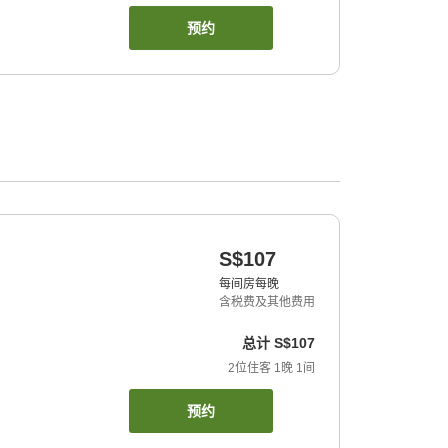
预约
S$107
每间房每晚
含税费及其他费用
总计
S$107
2
位住客
1
晚
1
间
预约