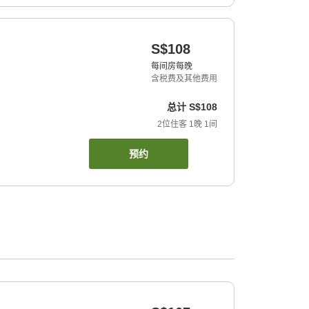
S$108
每间房每晚
含税费及其他费用
总计
S$108
2
位住客
1
晚
1
间
预约