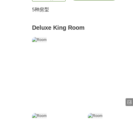
5
种房型
Deluxe King Room