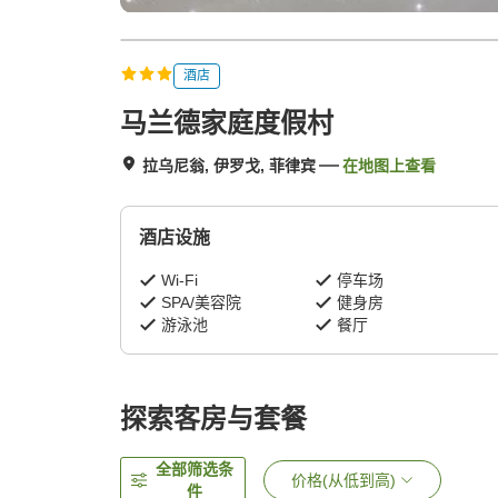
酒店
马兰德家庭度假村
拉乌尼翁, 伊罗戈, 菲律宾
在地图上查看
酒店设施
Wi-Fi
停车场
SPA/美容院
健身房
游泳池
餐厅
探索客房与套餐
全部筛选条
价格(从低到高)
件