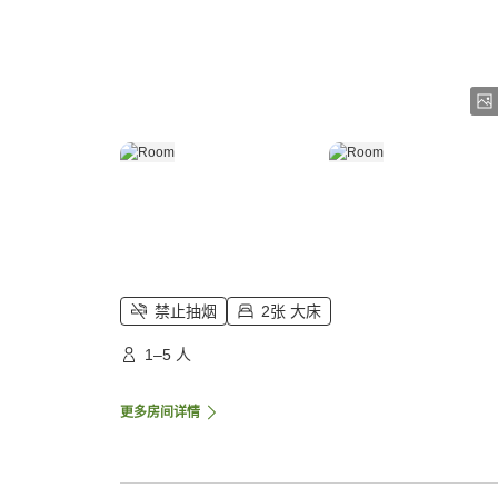
禁止抽烟
2张 大床
1–5 人
更多房间详情