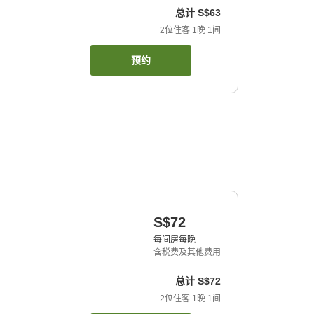
总计
S$63
2
位住客
1
晚
1
间
预约
S$72
每间房每晚
含税费及其他费用
总计
S$72
2
位住客
1
晚
1
间