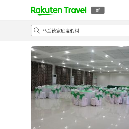
新
t
概况
客房及住宿套餐
评论
设施
o
p
P
a
g
e
_
s
e
a
r
c
h