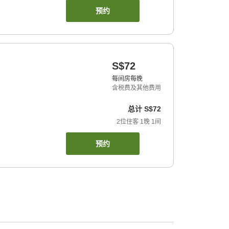
预约
S$72
每间房每晚
含税费及其他费用
总计
S$72
2
位住客
1
晚
1
间
预约