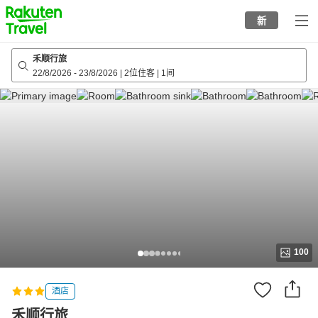
to
新
top
page
禾顺行旅
22/8/2026
-
23/8/2026
|
2位住客
|
1间
100
酒店
禾顺行旅