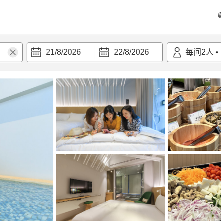
21/8/2026
22/8/2026
每间
2
人
•