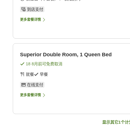
到店支付
更多套餐详情
Superior Double Room, 1 Queen Bed
18 8月
前可免费取消
就餐
早餐
在线支付
更多套餐详情
显示其它
1
个计