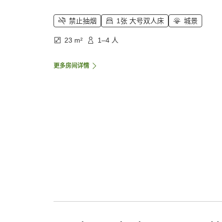
禁止抽烟
1张 大号双人床
城景
23 m²
1–4 人
更多房间详情