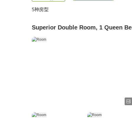
5
种房型
Superior Double Room, 1 Queen B