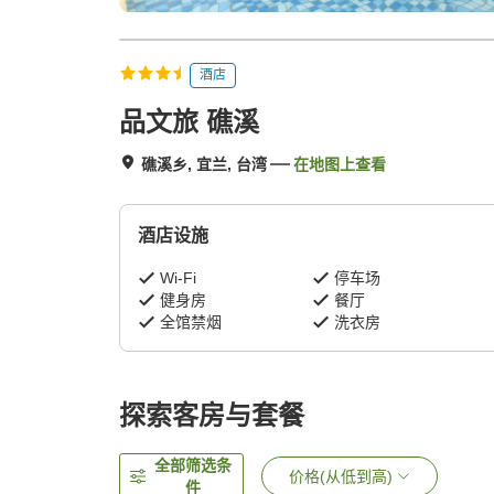
酒店
品文旅 礁溪
礁溪乡, 宜兰, 台湾
在地图上查看
酒店设施
Wi-Fi
停车场
健身房
餐厅
全馆禁烟
洗衣房
探索客房与套餐
全部筛选条
价格(从低到高)
件