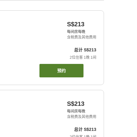
S$213
每间房每晚
含税费及其他费用
总计
S$213
2
位住客
1
晚
1
间
预约
S$213
每间房每晚
含税费及其他费用
总计
S$213