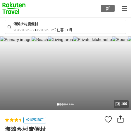
to
新
top
page
海滩乡村度假村
20/8/2026
-
21/8/2026
|
2位住客
|
1间
100
公寓式酒店
海滩乡村度假村