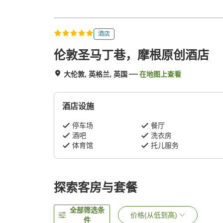
酒店
伦敦圣马丁巷，摩根原创酒店
大伦敦, 英格兰, 英国
在地图上查看
酒店设施
停车场
餐厅
酒吧
洗衣房
体育馆
托儿服务
探索客房与套餐
全部筛选条
价格(从低到高)
件