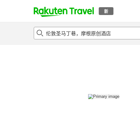
新
t
概况
客房及住宿套餐
评论
设施
o
p
P
a
g
e
_
s
e
a
r
c
h