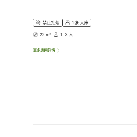
禁止抽烟
1张 大床
22 m²
1–3 人
更多房间详情