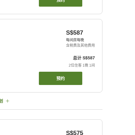
预约
S$587
每间房每晚
含税费及其他费用
总计
S$587
2
位住客
1
晚
1
间
预约
划
S$575