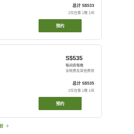
总计
S$533
2
位住客
1
晚
1
间
预约
S$535
每间房每晚
含税费及其他费用
总计
S$535
2
位住客
1
晚
1
间
预约
划