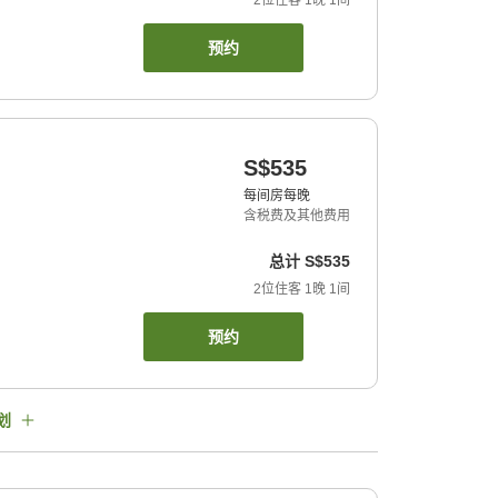
2
位住客
1
晚
1
间
预约
S$535
每间房每晚
含税费及其他费用
总计
S$535
2
位住客
1
晚
1
间
预约
划