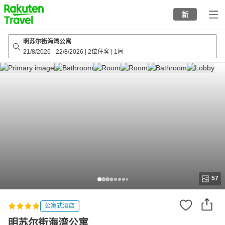
to
新
top
page
明苏尔街海湾公寓
21/8/2026
-
22/8/2026
|
2位住客
|
1间
57
公寓式酒店
明苏尔街海湾公寓