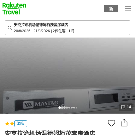
to
新
top
page
安克拉治机场温德姆栢茂套房酒店
20/8/2026
-
21/8/2026
|
2位住客
|
1间
14
酒店
安克拉治机场温德姆栢茂套房酒店