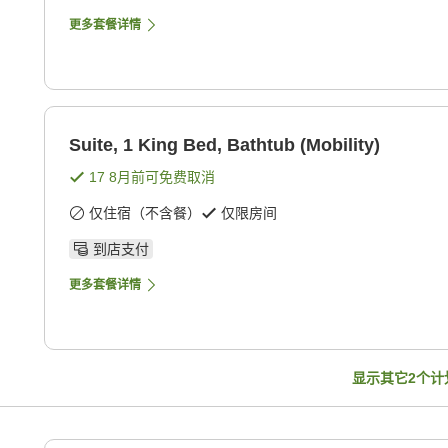
更多套餐详情
Suite, 1 King Bed, Bathtub (Mobility)
17 8月
前可免费取消
仅住宿（不含餐）
仅限房间
到店支付
更多套餐详情
显示其它
2
个计