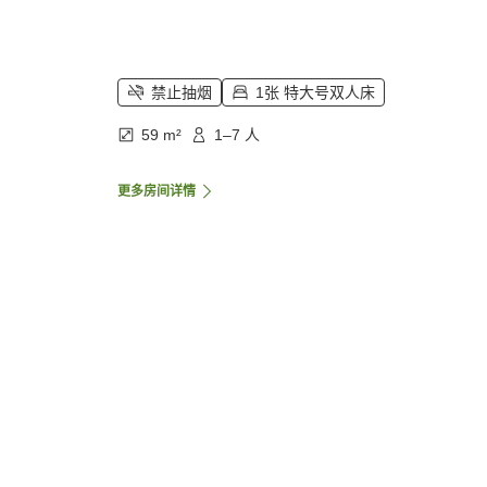
禁止抽烟
1张 特大号双人床
59 m²
1–7 人
更多房间详情