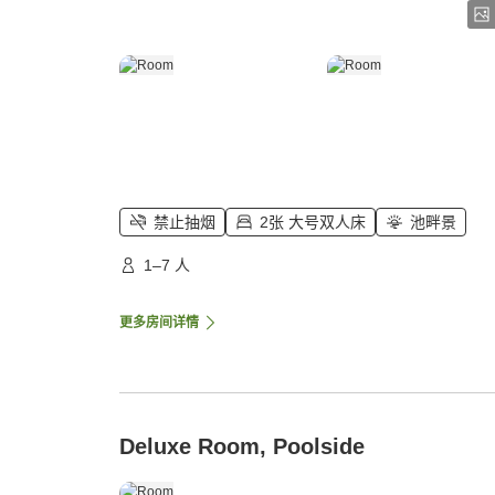
禁止抽烟
2张 大号双人床
池畔景
1–7 人
更多房间详情
Deluxe Room, Poolside