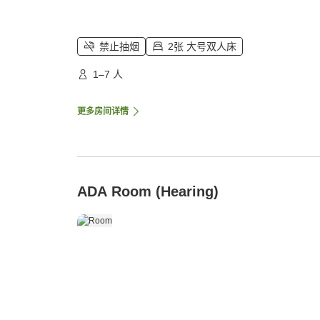
禁止抽烟
2张 大号双人床
1–7 人
更多房间详情
ADA Room (Hearing)