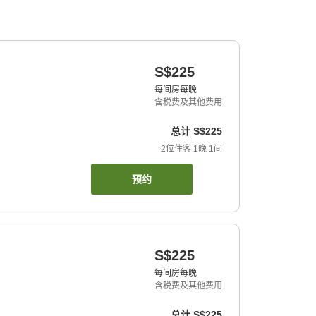
S$225
每间房每晚
含税费及其他费用
总计
S$225
2
位住客
1
晚
1
间
预约
S$225
每间房每晚
含税费及其他费用
总计
S$225