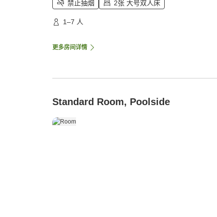
禁止抽烟
2张 大号双人床
1–7 人
更多房间详情
Standard Room, Poolside