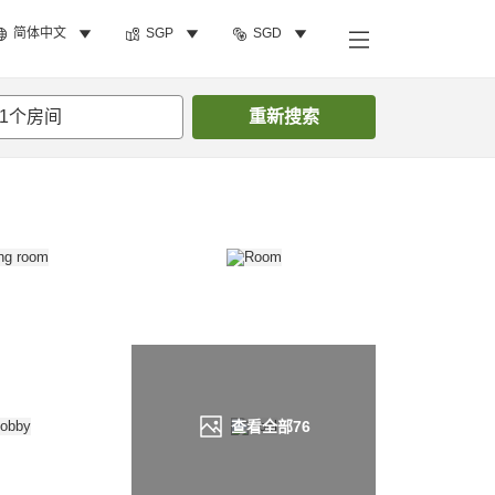
简体中文
SGP
SGD
搜索客房
1
个房间
重新搜索
查看全部
76