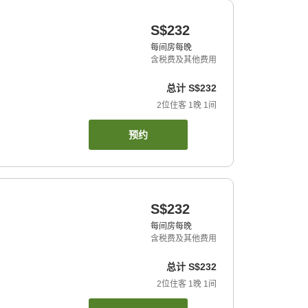
S$232
每间房每晚
含税费及其他费用
总计
S$232
2
位住客
1
晚
1
间
预约
S$232
每间房每晚
含税费及其他费用
总计
S$232
2
位住客
1
晚
1
间