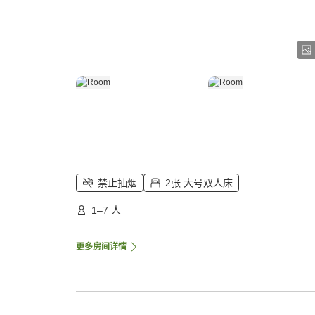
禁止抽烟
2张 大号双人床
1–7 人
更多房间详情