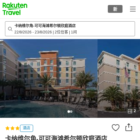
to
新
top
page
卡纳维尔角-可可海滩希尔顿欣庭酒店
22/8/2026
-
23/8/2026
|
2位住客
|
1间
2
酒店
卡纳维尔角-可可海滩希尔顿欣庭酒店