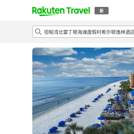
新
t
概况
客房及住宿套餐
评论
设施
o
p
P
a
g
e
_
s
e
a
r
c
h