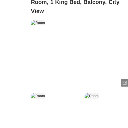
Room, 1 King Bed, Balcony, City
View