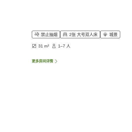
禁止抽烟
2张 大号双人床
城景
31 m²
1–7 人
更多房间详情