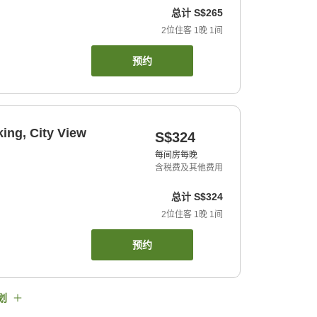
总计
S$265
2
位住客
1
晚
1
间
预约
ing, City View
S$324
每间房每晚
含税费及其他费用
总计
S$324
2
位住客
1
晚
1
间
预约
划