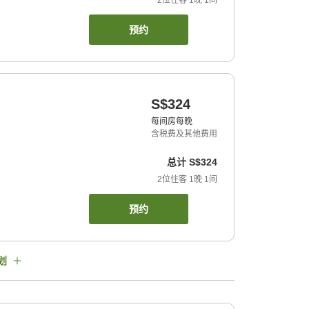
2
位住客
1
晚
1
间
预约
S$324
每间房每晚
含税费及其他费用
总计
S$324
2
位住客
1
晚
1
间
预约
划