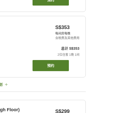
预约
S$353
每间房每晚
含税费及其他费用
总计
S$353
2
位住客
1
晚
1
间
预约
划
gh Floor)
S$299