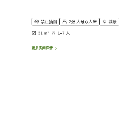
禁止抽烟
2张 大号双人床
城景
31 m²
1–7 人
更多房间详情