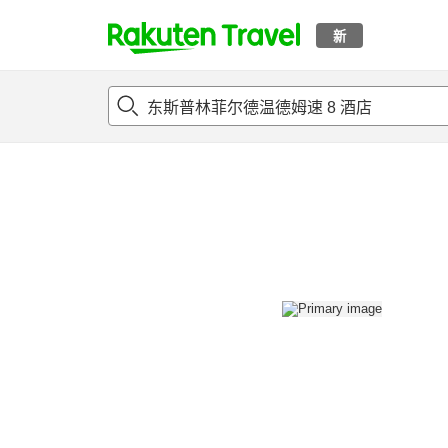
新
t
概况
客房及住宿套餐
评论
设施
o
p
P
a
g
e
_
s
e
a
r
c
h