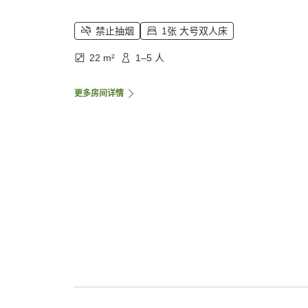
禁止抽烟
1张 大号双人床
22 m²
1–5 人
更多房间详情