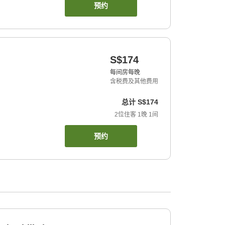
预约
S$174
每间房每晚
含税费及其他费用
总计
S$174
2
位住客
1
晚
1
间
预约