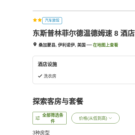
汽车旅馆
东斯普林菲尔德温德姆速 8 酒店
桑加蒙县, 伊利诺伊, 美国
在地图上查看
酒店设施
洗衣房
探索客房与套餐
全部筛选条
价格(从低到高)
件
3
种房型