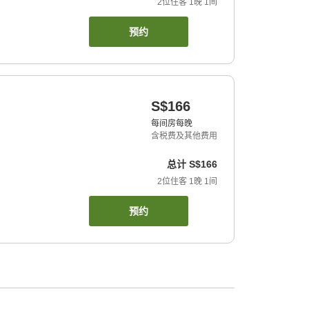
2
位住客
1
晚
1
间
预约
S$166
每间房每晚
含税费及其他费用
总计
S$166
2
位住客
1
晚
1
间
预约