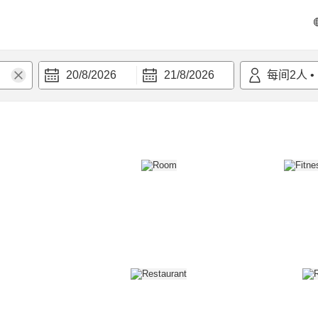
20/8/2026
21/8/2026
每间
2
人
•