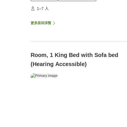
1–7 人
更多房间详情
Room, 1 King Bed with Sofa bed
(Hearing Accessible)