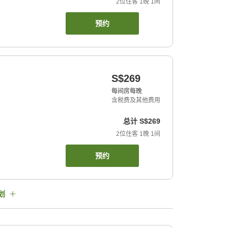
2
位住客
1
晚
1
间
预约
S$269
每间房每晚
含税费及其他费用
总计
S$269
2
位住客
1
晚
1
间
预约
划