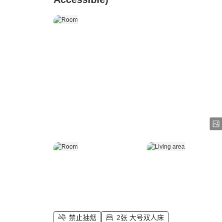
禁止抽烟
2张 大号双人床