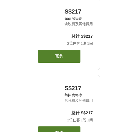
S$217
每间房每晚
含税费及其他费用
总计
S$217
2
位住客
1
晚
1
间
预约
S$217
每间房每晚
含税费及其他费用
总计
S$217
2
位住客
1
晚
1
间