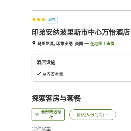
酒店
印弟安纳波里斯市中心万怡酒店
马里昂县, 印第安纳, 美国
在地图上查看
酒店设施
室内游泳池
探索客房与套餐
全部筛选条
价格(从低到高)
件
12
种房型