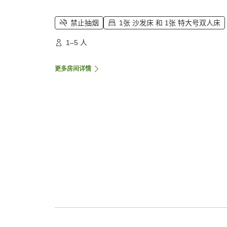
禁止抽烟
1张 沙发床 和 1张 特大号双人床
1–5 人
更多房间详情