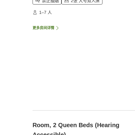
禁止抽烟
2张 大号双人床
1–7 人
更多房间详情
Room, 2 Queen Beds (Hearing
Accessible)