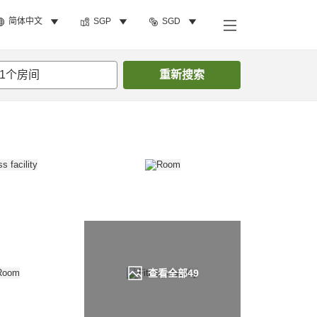
简体中文
SGP
SGD
搜索客房
1
个房间
重新搜索
查看全部
49