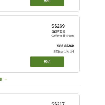
预约
S$269
每间房每晚
含税费及其他费用
总计
S$269
2
位住客
1
晚
1
间
预约
划
S$217