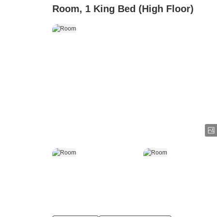
Room, 1 King Bed (High Floor)