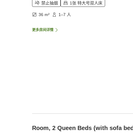
禁止抽烟
1张 特大号双人床
36 m²
1–7 人
更多房间详情
Room, 2 Queen Beds (with sofa bed