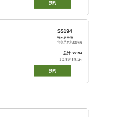
预约
S$194
每间房每晚
含税费及其他费用
总计
S$194
2
位住客
1
晚
1
间
预约