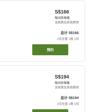
S$166
每间房每晚
含税费及其他费用
总计
S$166
2
位住客
1
晚
1
间
预约
S$194
每间房每晚
含税费及其他费用
总计
S$194
2
位住客
1
晚
1
间