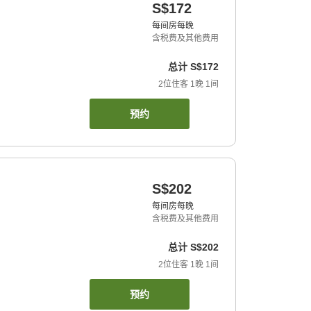
S$172
每间房每晚
含税费及其他费用
总计
S$172
2
位住客
1
晚
1
间
预约
S$202
每间房每晚
含税费及其他费用
总计
S$202
2
位住客
1
晚
1
间
预约