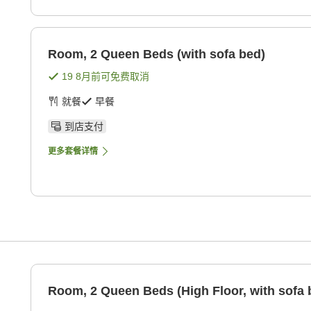
Room, 2 Queen Beds (with sofa bed)
19 8月
前可免费取消
就餐
早餐
到店支付
更多套餐详情
Room, 2 Queen Beds (High Floor, with sofa 