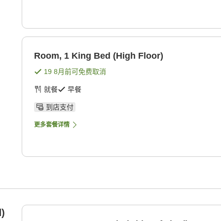
Room, 1 King Bed (High Floor)
19 8月
前可免费取消
就餐
早餐
到店支付
更多套餐详情
)