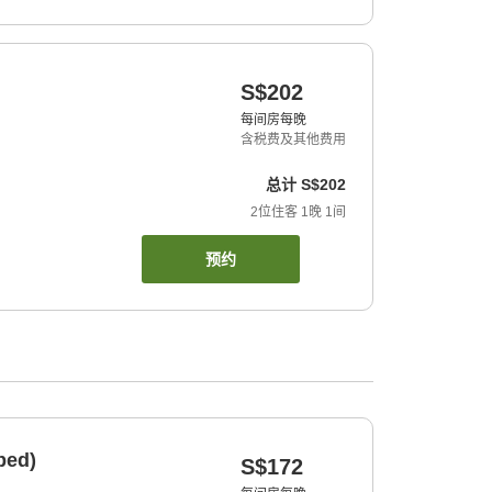
S$202
每间房每晚
含税费及其他费用
总计
S$202
2
位住客
1
晚
1
间
预约
bed)
S$172