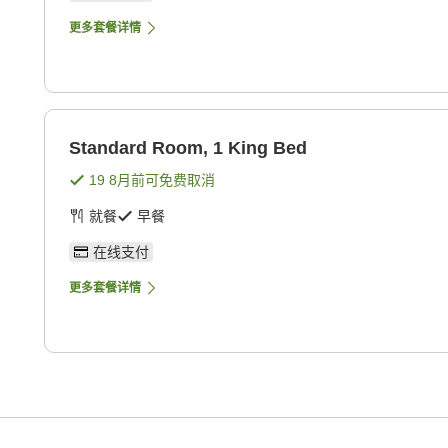
更多套餐详情
Standard Room, 1 King Bed
19 8月
前可免费取消
就餐
早餐
在线支付
更多套餐详情