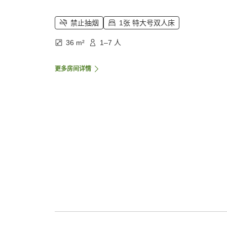
禁止抽烟
1张 特大号双人床
36 m²
1–7 人
更多房间详情