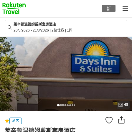
to
新
top
page
莱辛顿温德姆戴斯套房酒店
20/8/2026
-
21/8/2026
|
2位住客
|
1间
48
酒店
莱辛顿温德姆戴斯套房酒店