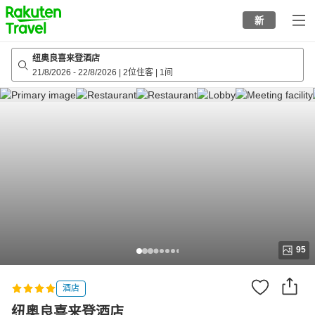
to
新
top
page
纽奥良喜来登酒店
21/8/2026
-
22/8/2026
|
2位住客
|
1间
95
酒店
纽奥良喜来登酒店