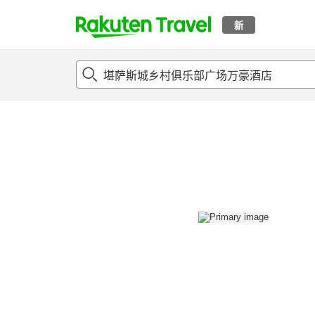
新
t
概况
客房及住宿套餐
评论
设施
o
p
P
a
g
e
_
s
e
a
r
c
h