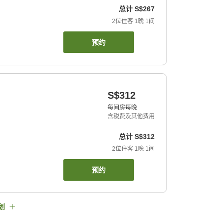
总计
S$267
2
位住客
1
晚
1
间
预约
S$312
每间房每晚
含税费及其他费用
总计
S$312
2
位住客
1
晚
1
间
预约
划