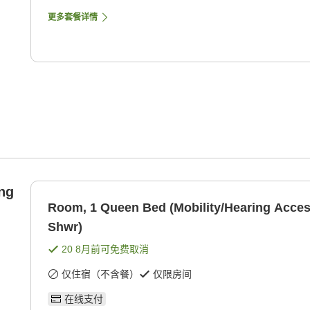
更多套餐详情
ng
Room, 1 Queen Bed (Mobility/Hearing Access
Shwr)
20 8月
前可免费取消
仅住宿（不含餐）
仅限房间
在线支付