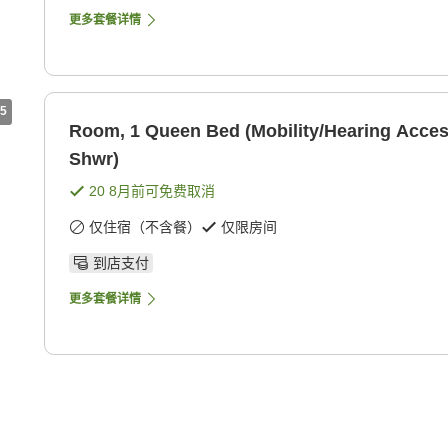
更多套餐详情
5
Room, 1 Queen Bed (Mobility/Hearing Access
Shwr)
20 8月
前可免费取消
仅住宿（不含餐）
仅限房间
到店支付
更多套餐详情