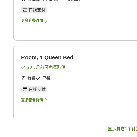
在线支付
更多套餐详情
Room, 1 Queen Bed
20 8月
前可免费取消
就餐
早餐
在线支付
更多套餐详情
显示其它
1
个计