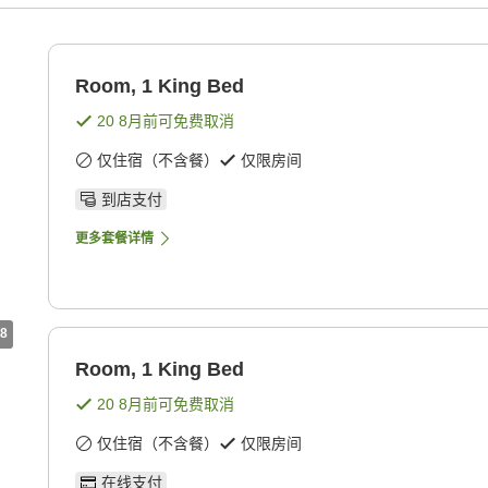
Room, 1 King Bed
20 8月
前可免费取消
仅住宿（不含餐）
仅限房间
到店支付
更多套餐详情
8
Room, 1 King Bed
20 8月
前可免费取消
仅住宿（不含餐）
仅限房间
在线支付